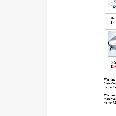
Hút
[
3.
Hút
[
2.
Warning
/home/xa
on line
85
Warning
/home/xa
on line
85