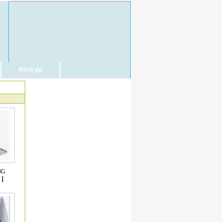
Đánh giá
8G
]