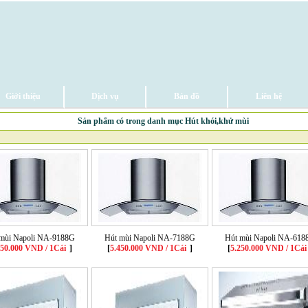
Giới thiệu
Dịch vụ
Bản đồ
Liên hệ
Sản phẩm có trong danh mục Hút khói,khử mùi
mùi Napoli NA-9188G
Hút mùi Napoli NA-7188G
Hút mùi Napoli NA-618
650.000 VND / 1Cái
]
[
5.450.000 VND / 1Cái
]
[
5.250.000 VND / 1Cái