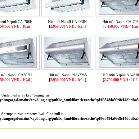
 mùi Napoli CA-708H
Hút mùi Napoli CA-608H
Hút mùi Napoli CA-70
150.000 VND / 1Cái
]
[
2.950.000 VND / 1cái
]
[
3.150.000 VND / 1cái
 mùi Napoli CA607H
Hút mùi Napoli NA-728S
Hút mùi Napoli NA-62
950.000 VND / 1Cái
]
[
2.950.000 VND / 1cái
]
[
2.750.000 VND / 1Cái
: Undefined array key "paging" in
ydungorg/domains/xaydung.org/public_html/libraries/cache/tpl/635484a99e8c14dbdba5
: Attempt to read property "value" on null in
ydungorg/domains/xaydung.org/public_html/libraries/cache/tpl/635484a99e8c14dbdba5