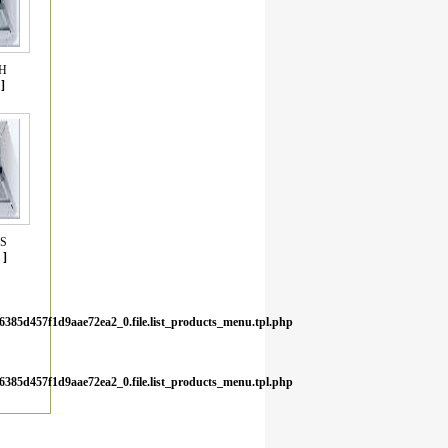
7H
]
8S
]
6385d457f1d9aae72ea2_0.file.list_products_menu.tpl.php
6385d457f1d9aae72ea2_0.file.list_products_menu.tpl.php