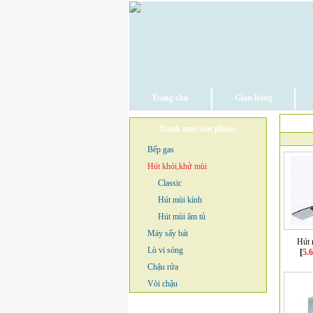
Trang chủ
Gian hàng
Danh mục sản phẩm
Bếp gas
Hút khói,khử mùi
Classic
Hút mùi kính
Hút mùi âm tủ
Máy sấy bát
Hút 
Lò vi sóng
[
5.
Chậu rửa
Vòi chậu