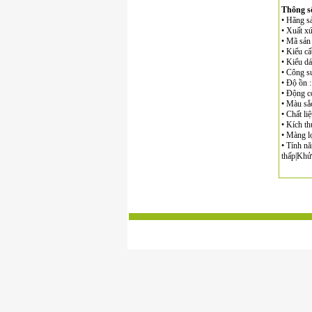
Thông số
• Hãng sả
• Xuất xứ
• Mã sản
• Kiểu cấ
• Kiểu dá
• Công s
• Độ ồn 
• Động cơ
• Màu sắc
• Chất li
• Kích t
• Màng l
• Tính nă
thấp|Khử 