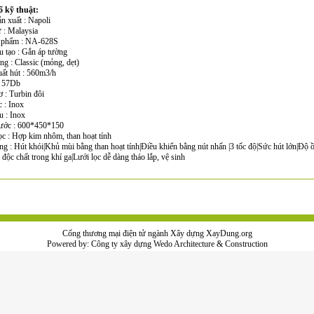
 kỹ thuật:
n xuất : Napoli
 : Malaysia
 phẩm : NA-628S
u tạo : Gắn áp tường
ng : Classic (mỏng, dẹt)
uất hút : 560m3/h
: 57Db
 : Turbin đôi
 : Inox
ệu : Inox
hước : 600*450*150
ọc : Hợp kim nhôm, than hoạt tính
ng : Hút khói|Khủ mùi bằng than hoạt tính|Điều khiển bằng nút nhấn |3 tốc độ|Sức hút lớn|Độ 
độc chất trong khí ga|Lưới lọc dễ dàng tháo lắp, vệ sinh
Cổng thương mại điện tử ngành Xây dựng XayDung.org
Powered by:
Công ty xây dựng
Wedo Architecture & Construction