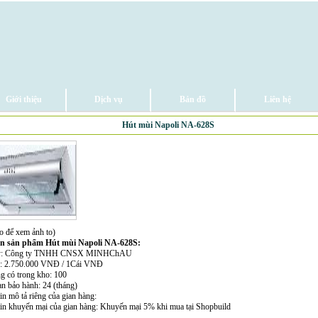
Giới thiệu
Dịch vụ
Bản đồ
Liên hệ
Hút mùi Napoli NA-628S
o để xem ảnh to)
in sản phẩm Hút mùi Napoli NA-628S:
ty: Công ty TNHH CNSX MINHChAU
n: 2.750.000 VNĐ / 1Cái VNĐ
ng có trong kho: 100
an bảo hành: 24 (tháng)
in mô tả riêng của gian hàng:
tin khuyến mại của gian hàng: Khuyến mại 5% khi mua tại Shopbuild