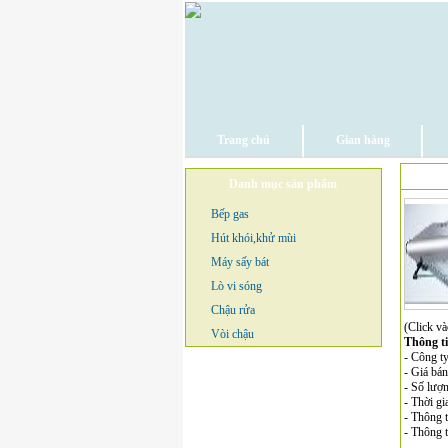
Trang chủ
Gian hàng
Danh mục sản phẩm
Bếp gas
Hút khói,khử mùi
Máy sấy bát
Lò vi sóng
Chậu rửa
(Click và
Vòi chậu
Thông t
- Công 
- Giá bá
- Số lượ
- Thời gi
- Thông t
- Thông 