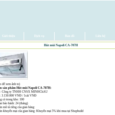
Giới thiệu
Dịch vụ
Bản đồ
Liên hệ
Hút mùi Napoli CA-707H
o để xem ảnh to)
in sản phẩm Hút mùi Napoli CA-707H:
ty: Công ty TNHH CNSX MINHChAU
n: 3.150.000 VNĐ / 1cái VNĐ
ng có trong kho: 100
an bảo hành: 24 (tháng)
in mô tả riêng của gian hàng:
tin khuyến mại của gian hàng: Khuyến mại 5% khi mua tại Shopbuild