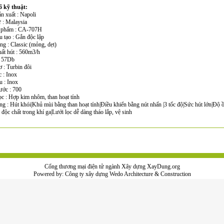
 kỹ thuật:
n xuất : Napoli
 : Malaysia
n phẩm : CA-707H
u tạo : Gắn độc lập
ng : Classic (mỏng, dẹt)
uất hút : 560m3/h
: 57Db
 : Turbin đôi
 : Inox
ệu : Inox
ước : 700
ọc : Hợp kim nhôm, than hoạt tính
ng : Hút khói|Khủ mùi bằng than hoạt tính|Điều khiển bằng nút nhấn |3 tốc độ|Sức hút lớn|Độ 
độc chất trong khí ga|Lưới lọc dễ dàng tháo lắp, vệ sinh
Cổng thương mại điện tử ngành Xây dựng XayDung.org
Powered by:
Công ty xây dựng
Wedo Architecture & Construction