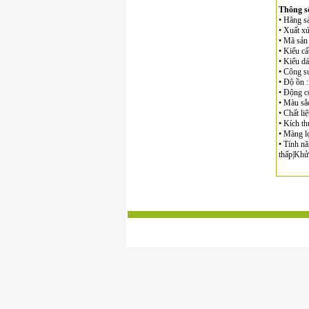
Thông số
• Hãng sả
• Xuất xứ
• Mã sả
• Kiểu cấ
• Kiểu dá
• Công s
• Độ ồn 
• Động cơ
• Màu sắc
• Chất li
• Kích th
• Màng l
• Tính nă
thấp|Khử 