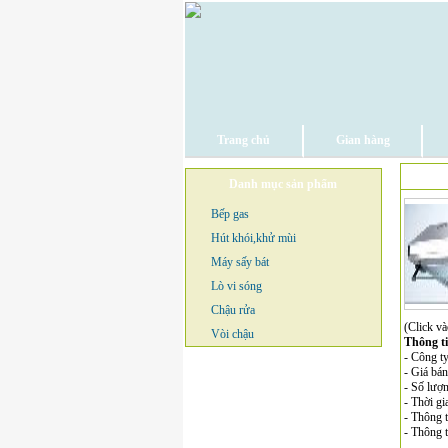
Trang chủ
Gian hàng
Danh mục sản phẩm
Bếp gas
Hút khói,khử mùi
Máy sấy bát
Lò vi sóng
Chậu rửa
(Click và
Vòi chậu
Thông t
- Công 
- Giá bá
- Số lượ
- Thời gi
- Thông t
- Thông 