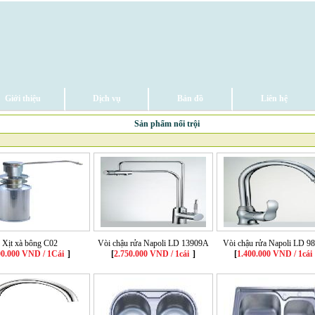
Giới thiệu
Dịch vụ
Bản đồ
Liên hệ
Sản phẩm nổi trội
Xịt xà bông C02
Vòi chậu rửa Napoli LD 13909A
Vòi chậu rửa Napoli LD 9
00.000 VND / 1Cái
]
[
2.750.000 VND / 1cái
]
[
1.400.000 VND / 1cái