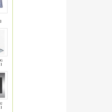
]
8G
]
B2
]