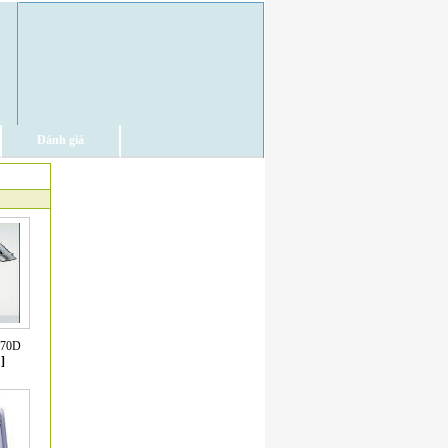
Đánh giá
870D
]