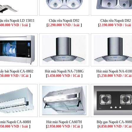
hậu rửa Napoli LD 15811
Chậu rửa Napoli D92
Chậu rửa Napoli D82
500.000 VND / 1cái
]
[
2.290.000 VND / 1cái
]
[
2.190.000 VND / 1cái
ấy bát Napoli CA-0802
Hút mùi Napoli NA-7188G
Hút mùi Napoli NA-618
250.000 VND / 1Cái
]
[
5.450.000 VND / 1Cái
]
[
5.250.000 VND / 1Cái
 mùi Napoli CA-608H
Hút mùi Napoli CA607H
Bếp gas Napoli CA-908
950.000 VND / 1cái
]
[
2.950.000 VND / 1Cái
]
[
4.850.000 VND / 1Cái