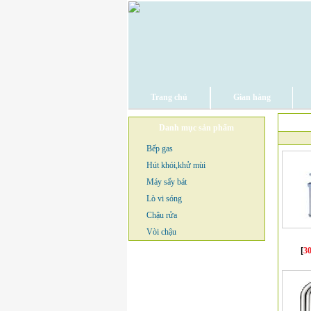
Trang chủ
Gian hàng
Danh mục sản phẩm
Bếp gas
Hút khói,khử mùi
Máy sấy bát
Lò vi sóng
Chậu rửa
Vòi chậu
[
3