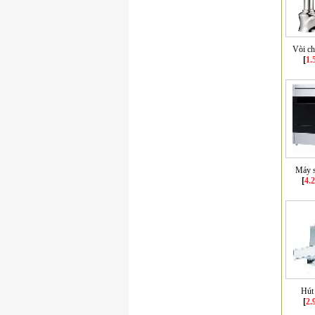
Vòi c
[
1.
Máy s
[
4.
Hút
[
2.