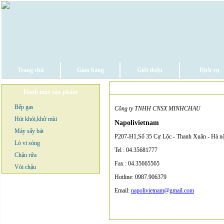
Trang chủ
Gian hàng
Giới thiệu
Dịch vụ
Danh mục sản phẩm
Bếp gas
Công ty TNHH CNSX MINHCHAU
Hút khói,khử mùi
Napolivietnam
Máy sấy bát
P207-H1,Số 35 Cự Lộc - Thanh Xuân - Hà n
Lò vi sóng
Tel : 04.35681777
Chậu rửa
Fax : 04.35665565
Vòi chậu
Hotline: 0987.906379
Email:
napolivietnam@gmail.com