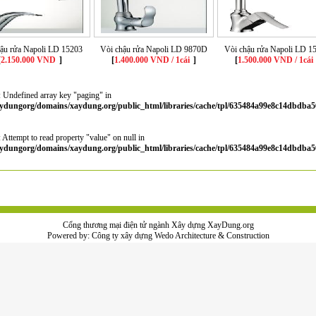
hậu rửa Napoli LD 15203
Vòi chậu rửa Napoli LD 9870D
Vòi chậu rửa Napoli LD 1
[
2.150.000 VND
]
[
1.400.000 VND / 1cái
]
[
1.500.000 VND / 1cái
: Undefined array key "paging" in
ydungorg/domains/xaydung.org/public_html/libraries/cache/tpl/635484a99e8c14dbdba5
: Attempt to read property "value" on null in
ydungorg/domains/xaydung.org/public_html/libraries/cache/tpl/635484a99e8c14dbdba5
Cổng thương mại điện tử ngành Xây dựng XayDung.org
Powered by:
Công ty xây dựng
Wedo Architecture & Construction