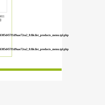
5811
]
6385d457f1d9aae72ea2_0.file.list_products_menu.tpl.php
6385d457f1d9aae72ea2_0.file.list_products_menu.tpl.php