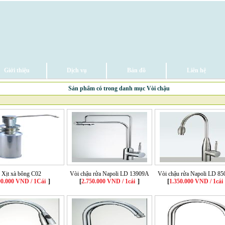
Giới thiệu
Dịch vụ
Bản đồ
Liên hệ
Sản phẩm có trong danh mục Vòi chậu
Xịt xà bông C02
Vòi chậu rửa Napoli LD 13909A
Vòi chậu rửa Napoli LD 8
00.000 VND / 1Cái
]
[
2.750.000 VND / 1cái
]
[
1.350.000 VND / 1cái