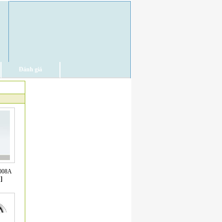
Đánh giá
5008A
]