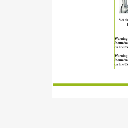
Vòi c
Warning
/home/xa
on line
85
Warning
/home/xa
on line
85