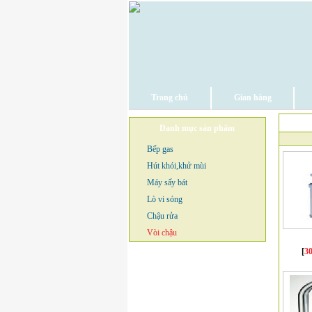
Trang chủ
Gian hàng
Danh mục sản phẩm
Bếp gas
Hút khói,khử mùi
Máy sấy bát
Lò vi sóng
Chậu rửa
Vòi chậu
[
3