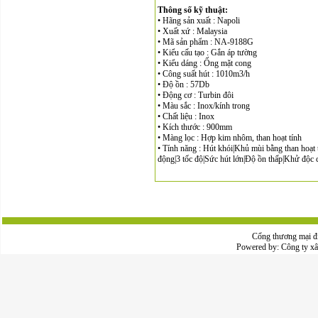
Thông số kỹ thuật:
• Hãng sản xuất : Napoli
• Xuất xứ : Malaysia
• Mã sản phẩm : NA-9188G
• Kiểu cấu tạo : Gắn áp tường
• Kiểu dáng : Ống mặt cong
• Công suất hút : 1010m3/h
• Độ ồn : 57Db
• Động cơ : Turbin đôi
• Màu sắc : Inox/kính trong
• Chất liệu : Inox
• Kích thước : 900mm
• Màng lọc : Hợp kim nhôm, than hoạt tính
• Tính năng : Hút khói|Khủ mùi bằng than hoạt t
động|3 tốc độ|Sức hút lớn|Độ ồn thấp|Khử độc ch
Cổng thương mại đ
Powered by:
Công ty x