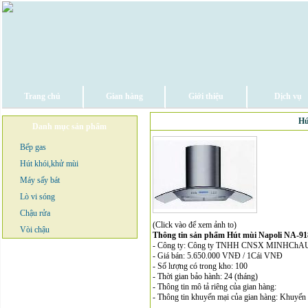
Trang chủ
Gian hàng
Giới thiệu
Dịch vụ
Hú
Danh mục sản phẩm
Bếp gas
Hút khói,khử mùi
Máy sấy bát
Lò vi sóng
Chậu rửa
(Click vào để xem ảnh to)
Vòi chậu
Thông tin sản phẩm Hút mùi Napoli NA-9
- Công ty: Công ty TNHH CNSX MINHChA
- Giá bán: 5.650.000 VNĐ / 1Cái VNĐ
- Số lượng có trong kho: 100
- Thời gian bảo hành: 24 (tháng)
- Thông tin mô tả riêng của gian hàng:
- Thông tin khuyến mại của gian hàng: Khuyến