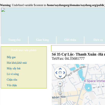
Warning
: Undefined variable $content in
/home/xaydungorg/domains/xaydung.org/public_
Trang chủ
Gian hàng
Giới thiệu
Dịch vụ
Danh mục sản phẩm
Số 35 Cự Lộc- Thanh Xuân -Hà 
Bếp gas
Tel/Fax: 04.35681777
Hút khói,khử mùi
Máy sấy bát
Lò vi sóng
Chậu rửa
Vòi chậu