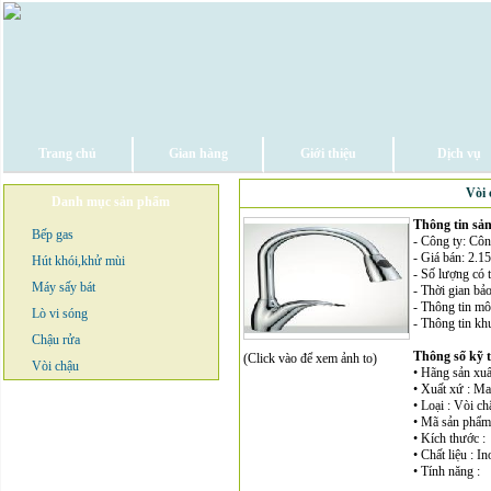
Trang chủ
Gian hàng
Giới thiệu
Dịch vụ
Vòi 
Danh mục sản phẩm
Thông tin sả
Bếp gas
- Công ty: 
- Giá bán: 2
Hút khói,khử mùi
- Số lượng có 
Máy sấy bát
- Thời gian bảo
- Thông tin mô 
Lò vi sóng
- Thông tin kh
Chậu rửa
Thông số kỹ 
(Click vào để xem ảnh to)
Vòi chậu
• Hãng sản xuấ
• Xuất xứ : Ma
• Loại : Vòi ch
• Mã sản phẩm
• Kích thước :
• Chất liệu : I
• Tính năng :