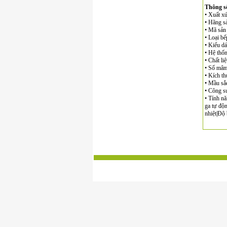
Thông số
• Xuất xứ
• Hãng sả
• Mã sả
• Loại bế
• Kiểu d
• Hệ thố
• Chất li
• Số mâm
• Kích t
• Mầu sắ
• Công su
• Tính nă
ga tự độ
nhiệt|Độ 