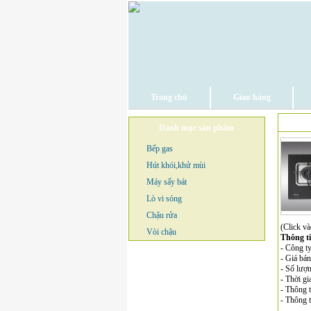
Trang chủ
Gian hàng
Danh mục sản phẩm
Bếp gas
Hút khói,khử mùi
Máy sấy bát
Lò vi sóng
Chậu rửa
(Click và
Vòi chậu
Thông t
- Công 
- Giá bá
- Số lượ
- Thời gi
- Thông t
- Thông 