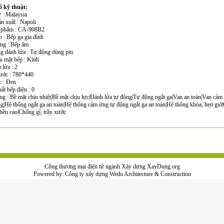
 kỹ thuật:
 : Malaysia
n xuất : Napoli
n phẩm : CA-908B2
p : Bếp ga gia đình
áng : Bếp âm
ng đánh lửa : Tự động dùng pin
ệu mặt bếp : Kính
 lửa : 2
hước : 780*440
c : Đen
ất bếp điện : 0
ng : Bề mặt chịu nhiệt|Bề mặt chịu lực|Đánh lửa tự động|Tự động ngắt ga|Van an toàn|Van cảm
ng|Hệ thống ngắt ga an toàn|Hệ thống cảm ứng tự động ngắt ga an toàn|Hệ thống khóa, hẹn giờ
bền cao|Chống gỉ, trầy xước
Cổng thương mại điện tử ngành Xây dựng XayDung.org
Powered by:
Công ty xây dựng
Wedo Architecture & Construction