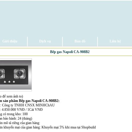
Giới thiệu
Dịch vụ
Bản đồ
Liên hệ
Bếp gas Napoli CA-908B2
o để xem ảnh to)
in sản phẩm Bếp gas Napoli CA-908B2:
ty: Công ty TNHH CNSX MINHChAU
n: 4.850.000 VNĐ / 1Cái VNĐ
ng có trong kho: 100
an bảo hành: 24 (tháng)
in mô tả riêng của gian hàng:
tin khuyến mại của gian hàng: Khuyến mại 5% khi mua tại Shopbuild