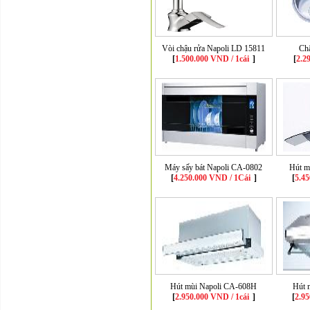
Vòi chậu rửa Napoli LD 15811
Ch
[
1.500.000 VND / 1cái
]
[
2.2
Máy sấy bát Napoli CA-0802
Hút m
[
4.250.000 VND / 1Cái
]
[
5.45
Hút mùi Napoli CA-608H
Hút 
[
2.950.000 VND / 1cái
]
[
2.95