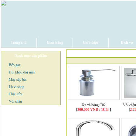
Trang chủ
Gian hàng
Giới thiệu
Dịch vụ
Danh mục sản phẩm
Bếp gas
Hút khói,khử mùi
Máy sấy bát
Lò vi sóng
Chậu rửa
Vòi chậu
Xịt xà bông C02
Vòi chậ
[
300.000 VND / 1Cái
]
[
2.7